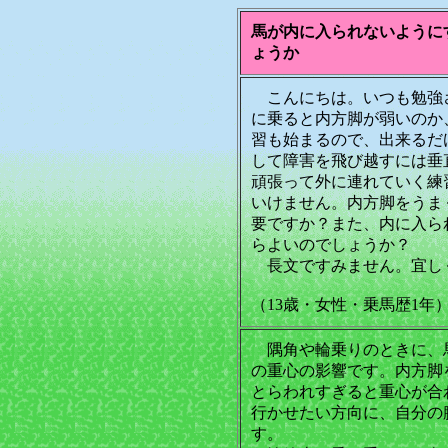
馬が内に入られないように
ょうか
こんにちは。いつも勉強
に乗ると内方脚が弱いのか
習も始まるので、出来るだ
して障害を飛び越すには垂
頑張って外に連れていく練
いけません。内方脚をうま
要ですか？また、内に入ら
らよいのでしょうか？
長文ですみません。宜し
（13歳・女性・乗馬歴1年
隅角や輪乗りのときに、
の重心の影響です。内方脚
とらわれすぎると重心が合
行かせたい方向に、自分の
す。