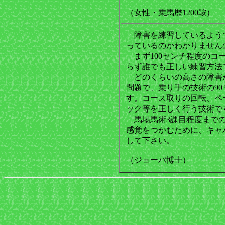
（女性・乗馬歴1200鞍）
障害を練習しているよう
っているのかわかりません
まず100センチ程度のコ
らず誰でも正しい練習方法
どのくらいの高さの障害
問題で、乗り手の技術の9
す。コース取りの回転、ペ
ック等を正しく行う技術で
馬場馬術3課目程度までの
感覚をつかむために、キャ
して下さい。
（ジョーバ博士）