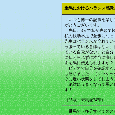
乗馬におけるバランス感覚
いつも博士の記事を楽し
がとうございます。
先日、3人で私が先頭で軽
私の扶助不足で並歩になっ
先生はバランスが崩れてい
っ張っている意識はない、
ている自覚がない、と自分
に伝えられずに本当に悔し
図を馬に伝えられますか？
ビデオで自分を確認する
も感じました。（クラシッ
ぐに近い状態をしてしまう
絶対にうまくなって馬と
す！
（35歳・乗馬歴24鞍）
乗馬で（多分すべてのス