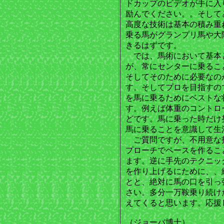
ドカップのビデオが手に入
励んでください。。そして
高度な技術は基本の積み重
乗る馬がグランプリ馬や大
きるはずです。
では、馬術において基本
が、常にセンターに乗るこ
そしてそのために必要なの
す。そしてプロを目指すの
を馬に乗るためにベストな
す。例えば体重のコントロ
どです。馬に乗った時だけ
馬に乗ることを意識して生
ご質問ですが、不用意な
プローチでペースを作るこ
ます。逆に手先のテクニッ
を作り上げるにために、、
とと、絶対に馬の口を引っ
さい。多分一万鞍乗り続け
えてくると思います。応援
（ジョーバ博士）