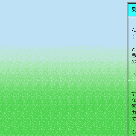
（
無
力