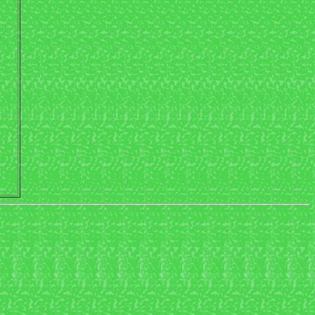
り
れ
あ
に
正
す
え
戻
し