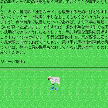
る馬の能力とその時の状態を良く把握しておくことが重要とな
ます。
ところでご質問の「険悪ムード」を改善するためにはどうす
ば良いでしょうか。上級者に乗りなおしてもらうという方法も
りますが、自分自身で改善したいのであれば、より平易な運動
戻るのが良いと思います。そうすれば、多少未熟な乗り手でも
しい扶助ができるようになるでしょう。馬に無理な運動を要求
ることもなくなるはずです。平易な運動の中で、馬が要求に応
たら最大限にほめてあげてください。乗り手と馬の信頼関係が
ってくれば、徐々に馬の機嫌もなおってくると思います。ため
てみてください。
（ジョーバ博士）
戻る