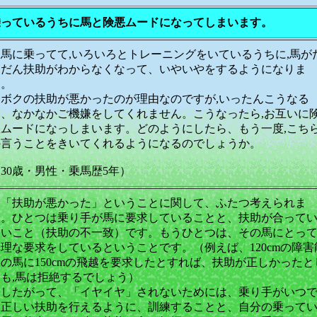
乗っているうちに馬と険悪ムードになってしまいます。
馬に乗ってて,いろいろとトレーニングをいているうちに,馬が
んだん扶助がわからなくなって、いやいやをするようになりま
す。
ボクの扶助が悪かったのが理由なのですが,いったんこうなる
と、なかなかご機嫌をしてくれません。こうなったら,お互いに
悪ムードになっしまいます。どのようにしたら、もう一度,こち
の言うことをきいてくれるようになるのでしょうか。
30歳・男性・乗馬歴5年）
「扶助が悪かった」ということに関して、ふたつ考えられま
す。ひとつは乗り手が馬に要求していることと、扶助が合って
ないこと（扶助の不一致）です。もうひとつは、その馬にとっ
理な要求をしているということです。（例えば、120cmの障害
の馬に150cmの飛越を要求したとすれば、扶助が正しかったと
ても,馬は拒絶するでしょう）
したがって、「イヤイヤ」されないためには、乗り手がいつ
も正しい扶助を行えるように、訓練することと、自分の乗って