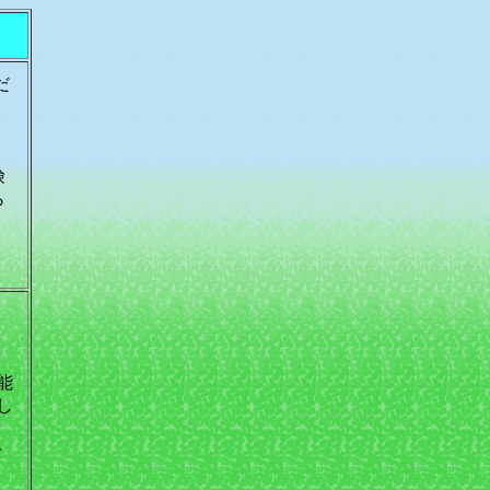
だ
険
ら
い
て
能
し
で
い